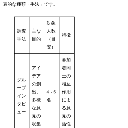
表的な種類・手法」です。
対象
調査
主な
人数
特徴
手法
目的
（目
安）
参加
アイ
者同
デア
士の
グル
の創
相互
ープ
出、
4～6
作用
イン
多様
名
によ
タビ
な意
る意
ュー
見の
見の
収集
活性