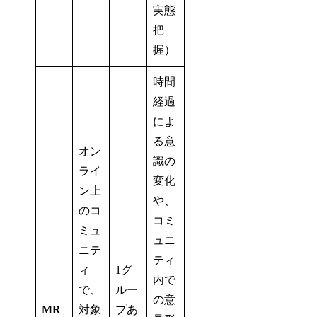
実態
把
握）
時間
経過
によ
る意
オン
識の
ライ
変化
ン上
や、
のコ
コミ
ミュ
ュニ
ニテ
ティ
ィ
1グ
内で
で、
ルー
の意
MR
対象
プあ