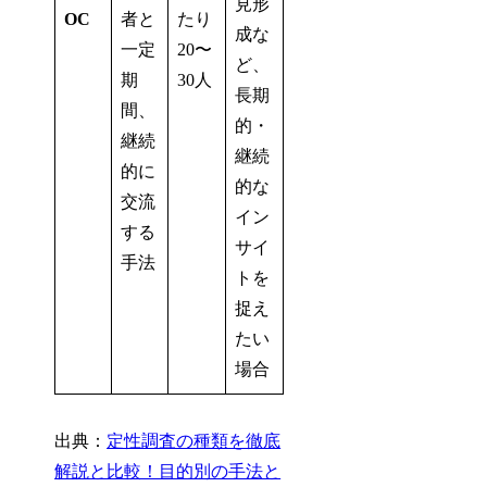
見形
OC
者と
たり
成な
一定
20〜
ど、
期
30人
長期
間、
的・
継続
継続
的に
的な
交流
イン
する
サイ
手法
トを
捉え
たい
場合
出典：
定性調査の種類を徹底
解説と比較！目的別の手法と