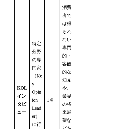
消費
者で
は得
られ
ない
特定
専門
分野
的・
の専
客観
門家
的な
（Ke
知見
y
KOL
や、
Opin
イン
業界
ion
1名
タビ
の将
Lead
ュー
来展
er）
望な
に行
どを