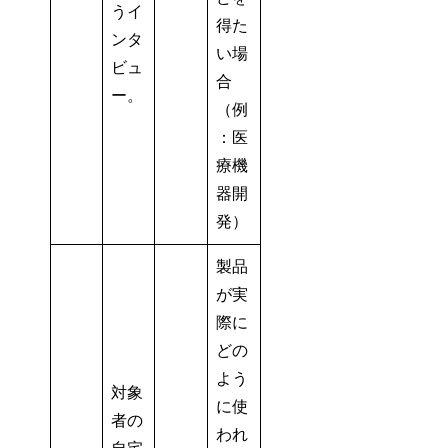
うイ
得た
ンタ
い場
ビュ
合
ー。
（例
：医
療機
器開
発）
製品
が実
際に
どの
よう
対象
に使
者の
われ