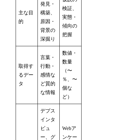
発見・
検証、
主な目
構築、
実態・
的
原因・
傾向の
背景の
把握
深掘り
数値・
言葉・
数量
取得す
行動・
（〜
るデー
感情な
％、〜
タ
ど質的
個な
な情報
ど）
デプス
インタ
ビュ
Webア
ー、グ
ンケー