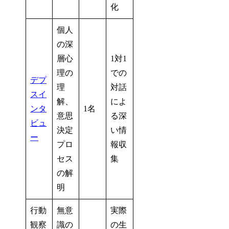
化
個人
の深
層心
1対1
理の
での
デプ
理
対話
スイ
解、
によ
ンタ
1名
意思
る深
ビュ
決定
い情
ー
プロ
報収
セス
集
の解
明
行動
無意
実際
観察
識の
の生