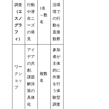
調査
行動
活環
1名
（エ
や潜
境で
～数
スノ
在ニ
の行
名
グラ
ーズ
動を
フ
の発
直接
ィ）
見
観察
アイ
参加
デア
者が
の共
主体
ワー
創、
的に
クシ
複数
課題
作業
ョッ
名
解決
を行
プ
策の
う体
具体
験型
化
調査