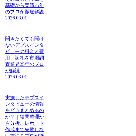
基礎から実績25年
のプロが徹底解説
2026.03.01
聞きたくても聞け
ないデプスインタ
ビューの料金と費
用、謝礼を市場調
査業界25年のプロ
が解説
2026.03.01
実施したデプスイ
ンタビューの情報
をどうまとめるの
か？｜結果整理か
ら分析、レポート
作成まで失敗しな
い方法をプロが徹