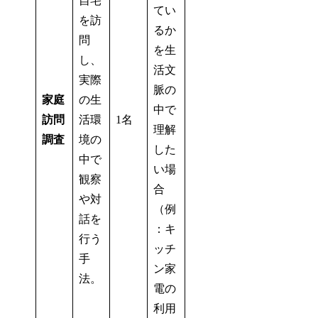
自宅
てい
を訪
るか
問
を生
し、
活文
実際
脈の
家庭
の生
中で
訪問
活環
1名
理解
調査
境の
した
中で
い場
観察
合
や対
（例
話を
：キ
行う
ッチ
手
ン家
法。
電の
利用