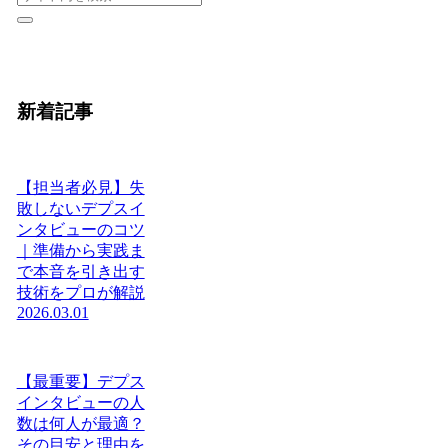
新着記事
【担当者必見】失
敗しないデプスイ
ンタビューのコツ
｜準備から実践ま
で本音を引き出す
技術をプロが解説
2026.03.01
【最重要】デプス
インタビューの人
数は何人が最適？
その目安と理由を