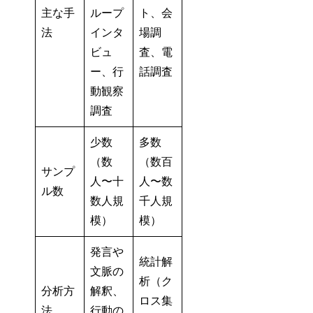
主な手
ループ
ト、会
法
インタ
場調
ビュ
査、電
ー、行
話調査
動観察
調査
少数
多数
（数
（数百
サンプ
人〜十
人〜数
ル数
数人規
千人規
模）
模）
発言や
統計解
文脈の
析（ク
分析方
解釈、
ロス集
法
行動の