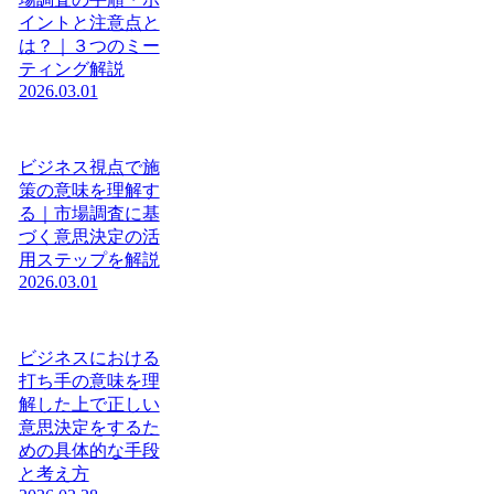
イントと注意点と
は？｜３つのミー
ティング解説
2026.03.01
ビジネス視点で施
策の意味を理解す
る｜市場調査に基
づく意思決定の活
用ステップを解説
2026.03.01
ビジネスにおける
打ち手の意味を理
解した上で正しい
意思決定をするた
めの具体的な手段
と考え方