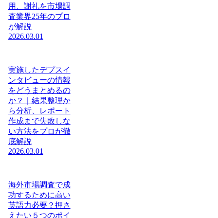
用、謝礼を市場調
査業界25年のプロ
が解説
2026.03.01
実施したデプスイ
ンタビューの情報
をどうまとめるの
か？｜結果整理か
ら分析、レポート
作成まで失敗しな
い方法をプロが徹
底解説
2026.03.01
海外市場調査で成
功するために高い
英語力必要？押さ
えたい５つのポイ