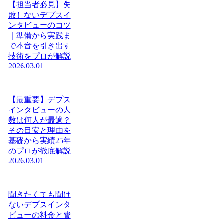
【担当者必見】失
敗しないデプスイ
ンタビューのコツ
｜準備から実践ま
で本音を引き出す
技術をプロが解説
2026.03.01
【最重要】デプス
インタビューの人
数は何人が最適？
その目安と理由を
基礎から実績25年
のプロが徹底解説
2026.03.01
聞きたくても聞け
ないデプスインタ
ビューの料金と費