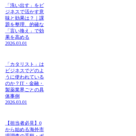
「洗い出す」をビ
ジネスで活かす意
味と効果は？｜課
題を整理、的確な
「言い換え」で効
果を高める
2026.03.01
「カタリスト」は
ビジネスでどのよ
うに使われている
のか？IT・金融・
製薬業界ごとの具
体事例
2026.03.01
【担当者必見】0
から始める海外市
場調査の手順・ポ