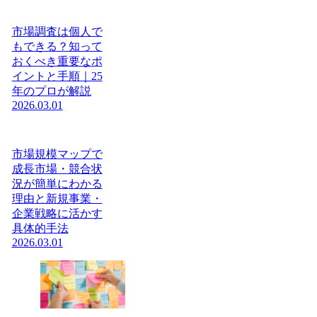
市場調査は個人で
もできる？知って
おくべき重要なポ
イントと手順｜25
年のプロが解説
2026.03.01
市場規模マップで
成長市場・競合状
況が簡単にわかる
理由と新規事業・
企業戦略に活かす
具体的手法
2026.03.01