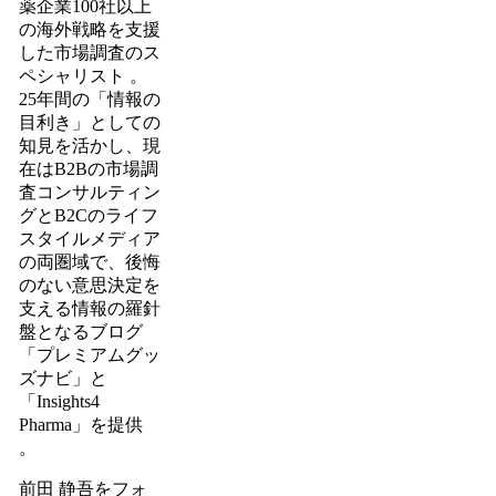
薬企業100社以上
の海外戦略を支援
した市場調査のス
ペシャリスト 。
25年間の「情報の
目利き」としての
知見を活かし、現
在はB2Bの市場調
査コンサルティン
グとB2Cのライフ
スタイルメディア
の両圏域で、後悔
のない意思決定を
支える情報の羅針
盤となるブログ
「プレミアムグッ
ズナビ」と
「Insights4
Pharma」を提供
。
前田 静吾をフォ