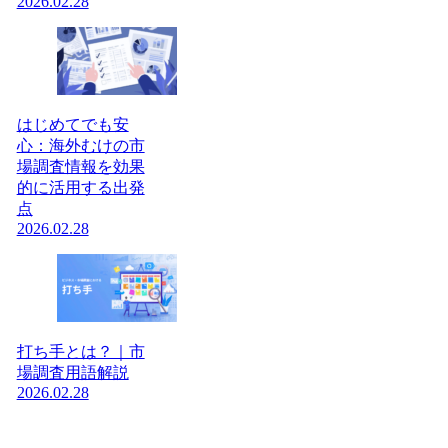
2026.02.28
はじめてでも安
心：海外むけの市
場調査情報を効果
的に活用する出発
点
2026.02.28
打ち手とは？｜市
場調査用語解説
2026.02.28