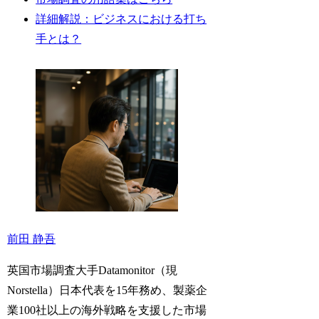
詳細解説：ビジネスにおける打ち
手とは？
前田 静吾
英国市場調査大手Datamonitor（現
Norstella）日本代表を15年務め、製薬企
業100社以上の海外戦略を支援した市場