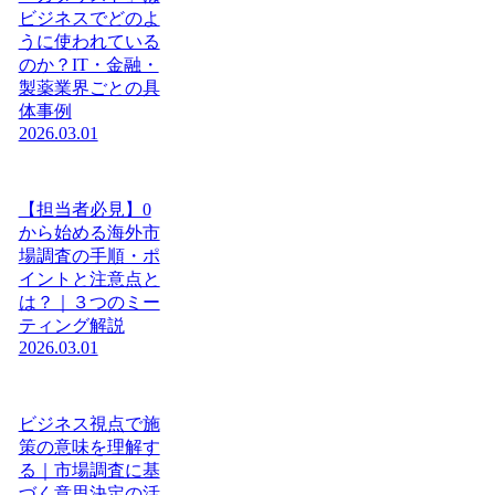
ビジネスでどのよ
うに使われている
のか？IT・金融・
製薬業界ごとの具
体事例
2026.03.01
【担当者必見】0
から始める海外市
場調査の手順・ポ
イントと注意点と
は？｜３つのミー
ティング解説
2026.03.01
ビジネス視点で施
策の意味を理解す
る｜市場調査に基
づく意思決定の活