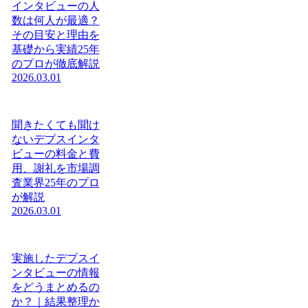
インタビューの人
数は何人が最適？
その目安と理由を
基礎から実績25年
のプロが徹底解説
2026.03.01
聞きたくても聞け
ないデプスインタ
ビューの料金と費
用、謝礼を市場調
査業界25年のプロ
が解説
2026.03.01
実施したデプスイ
ンタビューの情報
をどうまとめるの
か？｜結果整理か