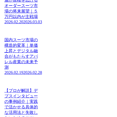
層が規模を広げる
オーダースーツ市
場の将来展望｜５
万円以内が主戦場
2026.02.20
2026.03.03
国内スーツ市場の
構造的変革｜単価
上昇とデジタル融
合がもたらすアパ
レル産業の未来予
測
2026.02.19
2026.02.28
【プロが解説】デ
プスインタビュー
の事例紹介｜実践
で活かせる具体的
な活用法と失敗し