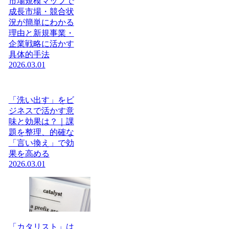
市場規模マップで
成長市場・競合状
況が簡単にわかる
理由と新規事業・
企業戦略に活かす
具体的手法
2026.03.01
「洗い出す」をビ
ジネスで活かす意
味と効果は？｜課
題を整理、的確な
「言い換え」で効
果を高める
2026.03.01
「カタリスト」は